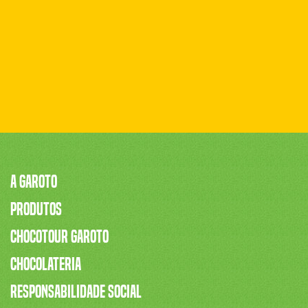
Footer
A Garoto
Produtos
-
Chocotour Garoto
Navigation
Chocolateria
Responsabilidade Social