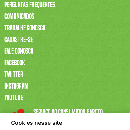
Perguntas Frequentes
Comunicados
Trabalhe Conosco
Cadastre-se
Fale Conosco
Facebook
Twitter
Instagram
Youtube
Serviço ao Consumidor Garoto
Cookies nesse site
0800 055 95 50